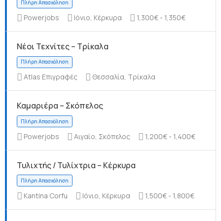
Powerjobs
Ιόνιο, Κέρκυρα
1,300€ - 1,350€
Νέοι Τεχνίτες – Τρίκαλα
Πλήρη Απασχόληση
Atlas Επιγραφές
Θεσσαλία, Τρίκαλα
Καμαριέρα – Σκόπελος
Πλήρη Απασχόληση
Powerjobs
Αιγαίο, Σκόπελος
1,200€ - 1,400€
Τυλιχτής / Τυλίχτρια – Κέρκυρα
Kantina Corfu
Ιόνιο, Κέρκυρα
1,500€ - 1,800€
Πλήρη Απασχόληση