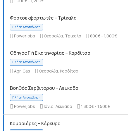
1,000€ - 1,200€
Φορτοεκφορτωτές – Τρίκαλα
Πλήρη Απασχόληση
Powerjobs
Θεσσαλία, Τρίκαλα
800€ - 1,000€
Οδηγός Γ ή Ε κατηγορίας – Καρδίτσα
Agn Gas
Θεσσαλία, Καρδίτσα
Πλήρη Απασχόληση
Βοηθός Σερβιτόρου – Λευκάδα
Powerjobs
Ιόνιο, Λευκάδα
1,300€ - 1,500€
Καμαριέρες – Κέρκυρα
Πλήρη Απασχόληση