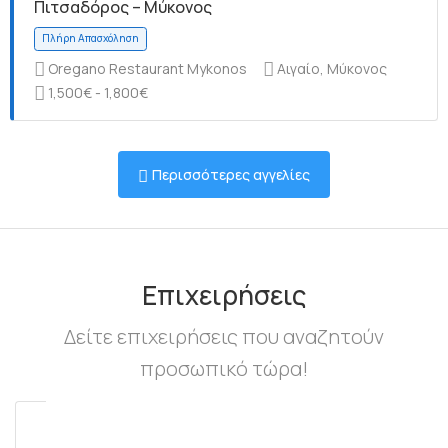
Πιτσαδόρος – Μύκονος
Oregano Restaurant Mykonos
Αιγαίο, Μύκονος
1,500€ - 1,800€
Πλήρη Απασχόληση
Περισσότερες αγγελίες
Πλήρη Απασχόληση
Επιχειρήσεις
Δείτε επιχειρήσεις που αναζητούν
προσωπικό τώρα!
Πλήρη Απασχόληση