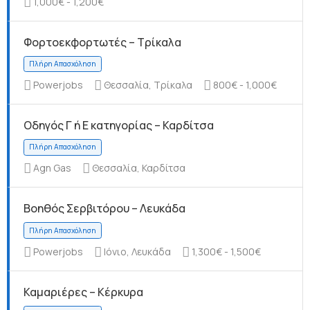
1,000€ - 1,200€
Φορτοεκφορτωτές – Τρίκαλα
Πλήρη Απασχόληση
Powerjobs
Θεσσαλία, Τρίκαλα
800€ - 1,000€
Οδηγός Γ ή Ε κατηγορίας – Καρδίτσα
Agn Gas
Θεσσαλία, Καρδίτσα
Πλήρη Απασχόληση
Βοηθός Σερβιτόρου – Λευκάδα
Powerjobs
Ιόνιο, Λευκάδα
1,300€ - 1,500€
Καμαριέρες – Κέρκυρα
Πλήρη Απασχόληση