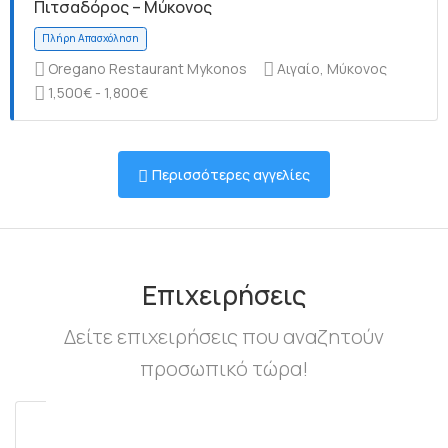
Πιτσαδόρος – Μύκονος
Oregano Restaurant Mykonos
Αιγαίο, Μύκονος
1,500€ - 1,800€
Πλήρη Απασχόληση
Περισσότερες αγγελίες
Πλήρη Απασχόληση
Επιχειρήσεις
Δείτε επιχειρήσεις που αναζητούν
προσωπικό τώρα!
Πλήρη Απασχόληση