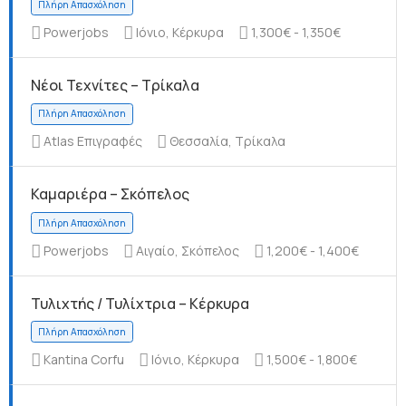
Powerjobs
Ιόνιο, Κέρκυρα
1,300€ - 1,350€
Νέοι Τεχνίτες – Τρίκαλα
Πλήρη Απασχόληση
Atlas Επιγραφές
Θεσσαλία, Τρίκαλα
Καμαριέρα – Σκόπελος
Πλήρη Απασχόληση
Powerjobs
Αιγαίο, Σκόπελος
1,200€ - 1,400€
Τυλιχτής / Τυλίχτρια – Κέρκυρα
Kantina Corfu
Ιόνιο, Κέρκυρα
1,500€ - 1,800€
Πλήρη Απασχόληση