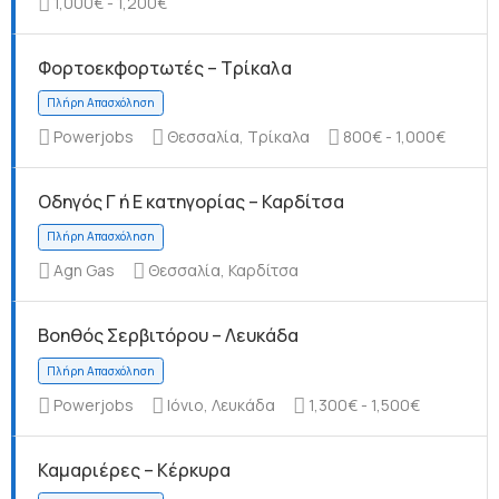
1,000€ - 1,200€
Φορτοεκφορτωτές – Τρίκαλα
Πλήρη Απασχόληση
Powerjobs
Θεσσαλία, Τρίκαλα
800€ - 1,000€
Οδηγός Γ ή Ε κατηγορίας – Καρδίτσα
Agn Gas
Θεσσαλία, Καρδίτσα
Πλήρη Απασχόληση
Βοηθός Σερβιτόρου – Λευκάδα
Powerjobs
Ιόνιο, Λευκάδα
1,300€ - 1,500€
Καμαριέρες – Κέρκυρα
Πλήρη Απασχόληση