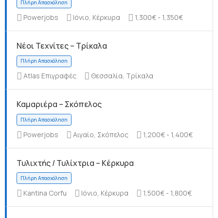
Powerjobs
Ιόνιο, Κέρκυρα
1,300€ - 1,350€
Νέοι Τεχνίτες – Τρίκαλα
Πλήρη Απασχόληση
Atlas Επιγραφές
Θεσσαλία, Τρίκαλα
Καμαριέρα – Σκόπελος
Πλήρη Απασχόληση
Powerjobs
Αιγαίο, Σκόπελος
1,200€ - 1,400€
Τυλιχτής / Τυλίχτρια – Κέρκυρα
Kantina Corfu
Ιόνιο, Κέρκυρα
1,500€ - 1,800€
Πλήρη Απασχόληση