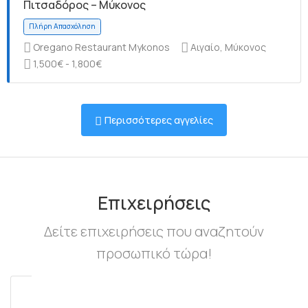
Πιτσαδόρος – Μύκονος
Oregano Restaurant Mykonos
Αιγαίο, Μύκονος
1,500€ - 1,800€
Πλήρη Απασχόληση
Περισσότερες αγγελίες
Πλήρη Απασχόληση
Επιχειρήσεις
Δείτε επιχειρήσεις που αναζητούν
προσωπικό τώρα!
Πλήρη Απασχόληση