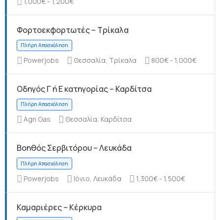
1,000€ - 1,200€
Φορτοεκφορτωτές – Τρίκαλα
Πλήρη Απασχόληση
Powerjobs
Θεσσαλία, Τρίκαλα
800€ - 1,000€
Οδηγός Γ ή Ε κατηγορίας – Καρδίτσα
Agn Gas
Θεσσαλία, Καρδίτσα
Πλήρη Απασχόληση
Βοηθός Σερβιτόρου – Λευκάδα
Powerjobs
Ιόνιο, Λευκάδα
1,300€ - 1,500€
Καμαριέρες – Κέρκυρα
Πλήρη Απασχόληση