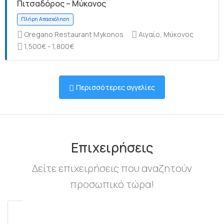
Πιτσαδόρος – Μύκονος
Oregano Restaurant Mykonos
Αιγαίο, Μύκονος
1,500€ - 1,800€
Πλήρη Απασχόληση
Περισσότερες αγγελίες
Πλήρη Απασχόληση
Επιχειρήσεις
Δείτε επιχειρήσεις που αναζητούν
προσωπικό τώρα!
Πλήρη Απασχόληση