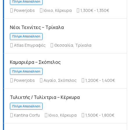
Powerjobs
Ιόνιο, Κέρκυρα
1,300€ - 1,350€
Νέοι Τεχνίτες – Τρίκαλα
Πλήρη Απασχόληση
Atlas Επιγραφές
Θεσσαλία, Τρίκαλα
Καμαριέρα – Σκόπελος
Πλήρη Απασχόληση
Powerjobs
Αιγαίο, Σκόπελος
1,200€ - 1,400€
Τυλιχτής / Τυλίχτρια – Κέρκυρα
Kantina Corfu
Ιόνιο, Κέρκυρα
1,500€ - 1,800€
Πλήρη Απασχόληση