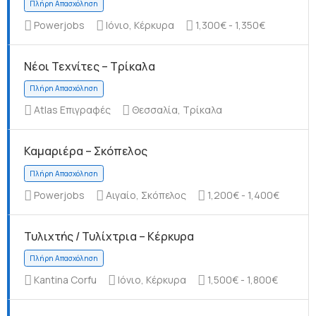
Powerjobs
Ιόνιο, Κέρκυρα
1,300€ - 1,350€
Νέοι Τεχνίτες – Τρίκαλα
Πλήρη Απασχόληση
Atlas Επιγραφές
Θεσσαλία, Τρίκαλα
Καμαριέρα – Σκόπελος
Πλήρη Απασχόληση
Powerjobs
Αιγαίο, Σκόπελος
1,200€ - 1,400€
Τυλιχτής / Τυλίχτρια – Κέρκυρα
Kantina Corfu
Ιόνιο, Κέρκυρα
1,500€ - 1,800€
Πλήρη Απασχόληση