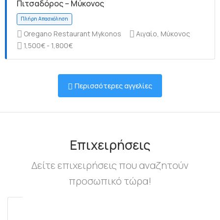
Πιτσαδόρος – Μύκονος
Oregano Restaurant Mykonos
Αιγαίο, Μύκονος
1,500€ - 1,800€
Πλήρη Απασχόληση
Περισσότερες αγγελίες
Πλήρη Απασχόληση
Επιχειρήσεις
Δείτε επιχειρήσεις που αναζητούν
προσωπικό τώρα!
Πλήρη Απασχόληση