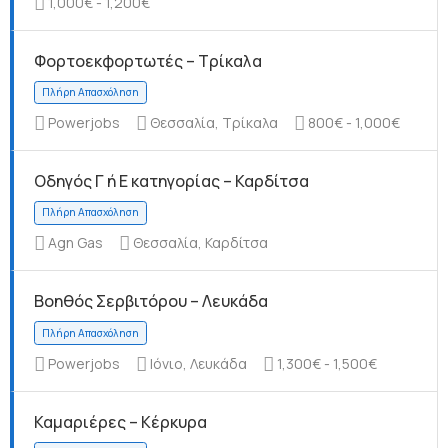
1,000€ - 1,200€
Φορτοεκφορτωτές – Τρίκαλα
Πλήρη Απασχόληση
Powerjobs
Θεσσαλία, Τρίκαλα
800€ - 1,000€
Οδηγός Γ ή Ε κατηγορίας – Καρδίτσα
Agn Gas
Θεσσαλία, Καρδίτσα
Πλήρη Απασχόληση
Βοηθός Σερβιτόρου – Λευκάδα
Powerjobs
Ιόνιο, Λευκάδα
1,300€ - 1,500€
Καμαριέρες – Κέρκυρα
Πλήρη Απασχόληση