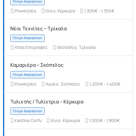
Powerjobs
Ιόνιο, Κέρκυρα
1,300€ - 1,350€
Νέοι Τεχνίτες – Τρίκαλα
Πλήρη Απασχόληση
Atlas Επιγραφές
Θεσσαλία, Τρίκαλα
Καμαριέρα – Σκόπελος
Πλήρη Απασχόληση
Powerjobs
Αιγαίο, Σκόπελος
1,200€ - 1,400€
Τυλιχτής / Τυλίχτρια – Κέρκυρα
Kantina Corfu
Ιόνιο, Κέρκυρα
1,500€ - 1,800€
Πλήρη Απασχόληση