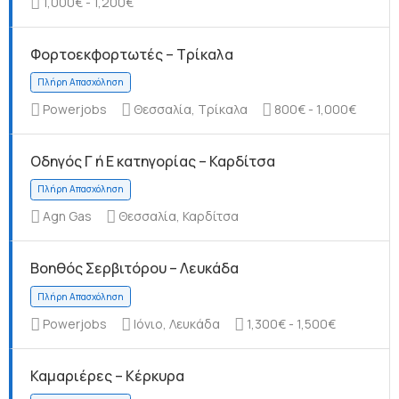
1,000€ - 1,200€
Φορτοεκφορτωτές – Τρίκαλα
Πλήρη Απασχόληση
Powerjobs
Θεσσαλία, Τρίκαλα
800€ - 1,000€
Οδηγός Γ ή Ε κατηγορίας – Καρδίτσα
Agn Gas
Θεσσαλία, Καρδίτσα
Πλήρη Απασχόληση
Βοηθός Σερβιτόρου – Λευκάδα
Powerjobs
Ιόνιο, Λευκάδα
1,300€ - 1,500€
Καμαριέρες – Κέρκυρα
Πλήρη Απασχόληση