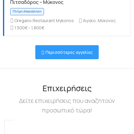
Πιτσαδόρος – Μύκονος
Oregano Restaurant Mykonos
Αιγαίο, Μύκονος
1,500€ - 1,800€
Πλήρη Απασχόληση
Περισσότερες αγγελίες
Πλήρη Απασχόληση
Επιχειρήσεις
Δείτε επιχειρήσεις που αναζητούν
προσωπικό τώρα!
Πλήρη Απασχόληση