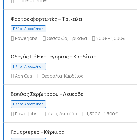
1,000€ - 1,200€
Φορτοεκφορτωτές – Τρίκαλα
Πλήρη Απασχόληση
Powerjobs
Θεσσαλία, Τρίκαλα
800€ - 1,000€
Οδηγός Γ ή Ε κατηγορίας – Καρδίτσα
Agn Gas
Θεσσαλία, Καρδίτσα
Πλήρη Απασχόληση
Βοηθός Σερβιτόρου – Λευκάδα
Powerjobs
Ιόνιο, Λευκάδα
1,300€ - 1,500€
Καμαριέρες – Κέρκυρα
Πλήρη Απασχόληση