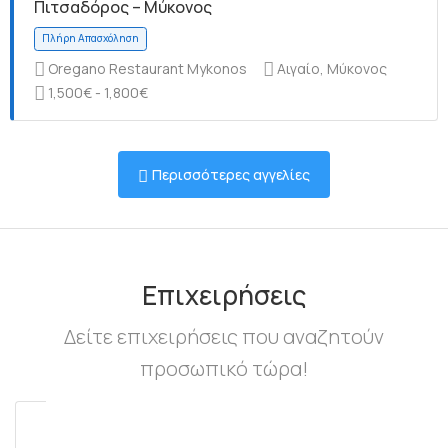
Πιτσαδόρος – Μύκονος
Oregano Restaurant Mykonos
Αιγαίο, Μύκονος
1,500€ - 1,800€
Πλήρη Απασχόληση
Περισσότερες αγγελίες
Πλήρη Απασχόληση
Επιχειρήσεις
Δείτε επιχειρήσεις που αναζητούν
προσωπικό τώρα!
Πλήρη Απασχόληση