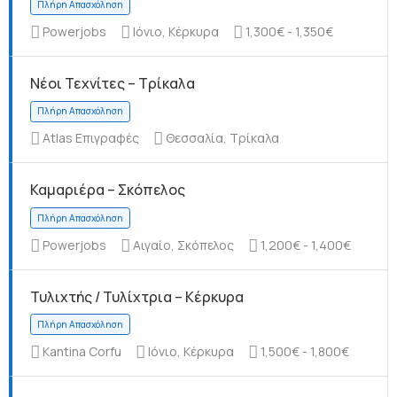
Powerjobs
Ιόνιο, Κέρκυρα
1,300€ - 1,350€
Νέοι Τεχνίτες – Τρίκαλα
Πλήρη Απασχόληση
Atlas Επιγραφές
Θεσσαλία, Τρίκαλα
Καμαριέρα – Σκόπελος
Πλήρη Απασχόληση
Powerjobs
Αιγαίο, Σκόπελος
1,200€ - 1,400€
Τυλιχτής / Τυλίχτρια – Κέρκυρα
Kantina Corfu
Ιόνιο, Κέρκυρα
1,500€ - 1,800€
Πλήρη Απασχόληση