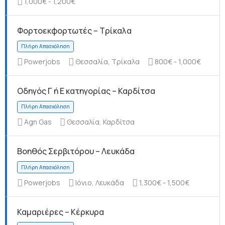
1,000€ - 1,200€
Φορτοεκφορτωτές – Τρίκαλα
Πλήρη Απασχόληση
Powerjobs
Θεσσαλία, Τρίκαλα
800€ - 1,000€
Οδηγός Γ ή Ε κατηγορίας – Καρδίτσα
Agn Gas
Θεσσαλία, Καρδίτσα
Πλήρη Απασχόληση
Βοηθός Σερβιτόρου – Λευκάδα
Powerjobs
Ιόνιο, Λευκάδα
1,300€ - 1,500€
Καμαριέρες – Κέρκυρα
Πλήρη Απασχόληση