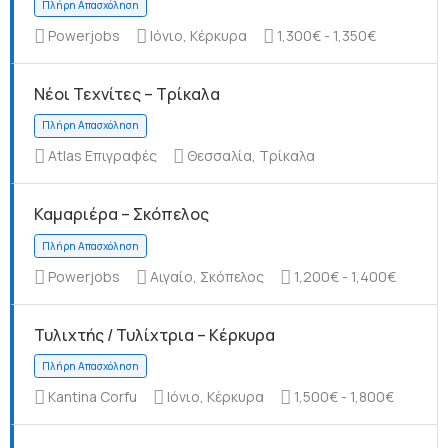
Powerjobs
Ιόνιο, Κέρκυρα
1,300€ - 1,350€
Νέοι Τεχνίτες – Τρίκαλα
Πλήρη Απασχόληση
Atlas Επιγραφές
Θεσσαλία, Τρίκαλα
Καμαριέρα – Σκόπελος
Πλήρη Απασχόληση
Powerjobs
Αιγαίο, Σκόπελος
1,200€ - 1,400€
Τυλιχτής / Τυλίχτρια – Κέρκυρα
Kantina Corfu
Ιόνιο, Κέρκυρα
1,500€ - 1,800€
Πλήρη Απασχόληση