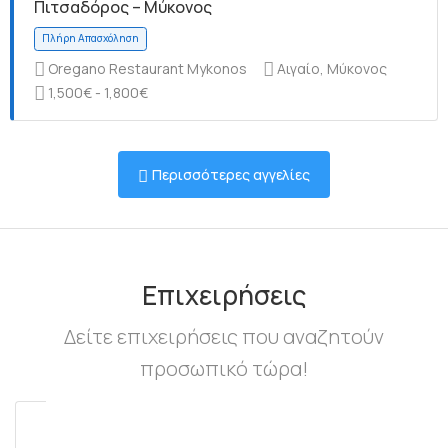
Πιτσαδόρος – Μύκονος
Oregano Restaurant Mykonos
Αιγαίο, Μύκονος
1,500€ - 1,800€
Πλήρη Απασχόληση
Περισσότερες αγγελίες
Πλήρη Απασχόληση
Επιχειρήσεις
Δείτε επιχειρήσεις που αναζητούν
προσωπικό τώρα!
Πλήρη Απασχόληση