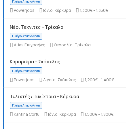
Powerjobs
Ιόνιο, Κέρκυρα
1,300€ - 1,350€
Νέοι Τεχνίτες – Τρίκαλα
Πλήρη Απασχόληση
Atlas Επιγραφές
Θεσσαλία, Τρίκαλα
Καμαριέρα – Σκόπελος
Πλήρη Απασχόληση
Powerjobs
Αιγαίο, Σκόπελος
1,200€ - 1,400€
Τυλιχτής / Τυλίχτρια – Κέρκυρα
Kantina Corfu
Ιόνιο, Κέρκυρα
1,500€ - 1,800€
Πλήρη Απασχόληση