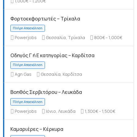
1,000€ - 1,200€
Φορτοεκφορτωτές – Τρίκαλα
Πλήρη Απασχόληση
Powerjobs
Θεσσαλία, Τρίκαλα
800€ - 1,000€
Οδηγός Γ ή Ε κατηγορίας – Καρδίτσα
Agn Gas
Θεσσαλία, Καρδίτσα
Πλήρη Απασχόληση
Βοηθός Σερβιτόρου – Λευκάδα
Powerjobs
Ιόνιο, Λευκάδα
1,300€ - 1,500€
Καμαριέρες – Κέρκυρα
Πλήρη Απασχόληση