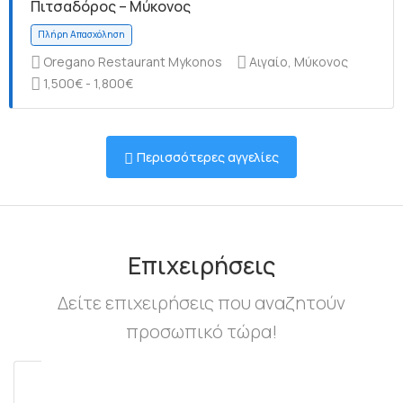
Πιτσαδόρος – Μύκονος
Oregano Restaurant Mykonos
Αιγαίο, Μύκονος
1,500€ - 1,800€
Πλήρη Απασχόληση
Περισσότερες αγγελίες
Πλήρη Απασχόληση
Επιχειρήσεις
Δείτε επιχειρήσεις που αναζητούν
προσωπικό τώρα!
Πλήρη Απασχόληση