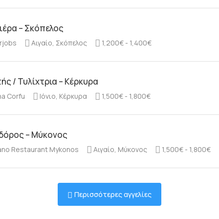
ιέρα – Σκόπελος
rjobs
Αιγαίο, Σκόπελος
1,200€ - 1,400€
ής / Τυλίχτρια – Κέρκυρα
na Corfu
Ιόνιο, Κέρκυρα
1,500€ - 1,800€
δόρος – Μύκονος
no Restaurant Mykonos
Αιγαίο, Μύκονος
1,500€ - 1,800€
Περισσότερες αγγελίες