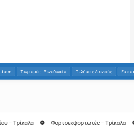
τίαση
Τουρισμός - Ξενοδοχεία
Πωλήσεις Λιανικής
Εστια
οεκφορτωτές – Τρίκαλα
Οδηγός Γ ή Ε κατηγορ