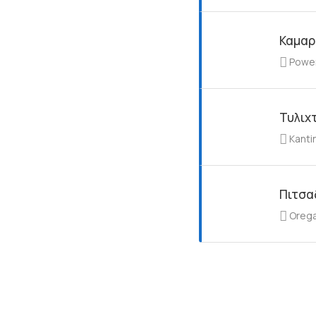
Καμαρ
Powe
Τυλιχτ
Kanti
Πιτσα
Orega