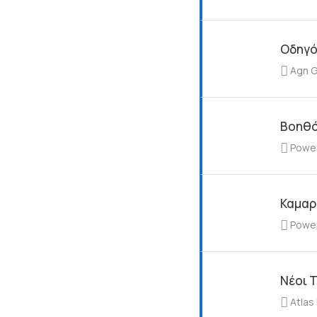
Οδηγός
Agn 
Βοηθό
Powe
Καμαρ
Powe
Νέοι Τ
Atlas