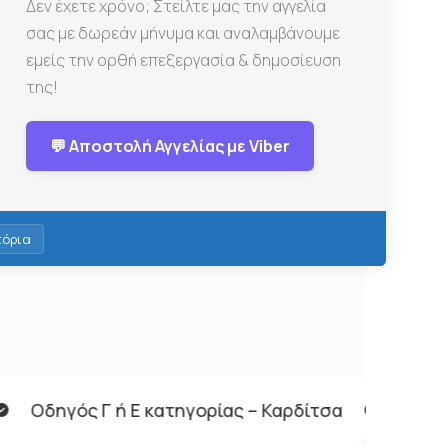
Δεν έχετε χρόνο; Στείλτε μας την αγγελία
σας με δωρεάν μήνυμα και αναλαμβάνουμε
εμείς την ορθή επεξεργασία & δημοσίευση
της!
💬 Αποστολή Αγγελίας με Viber
τόρια
ίας – Καρδίτσα
Βοηθός Σερβιτόρου – Λευκάδα