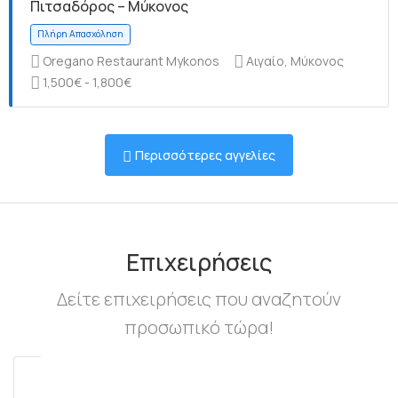
Πιτσαδόρος – Μύκονος
Oregano Restaurant Mykonos
Αιγαίο, Μύκονος
1,500€ - 1,800€
Πλήρη Απασχόληση
Περισσότερες αγγελίες
Πλήρη Απασχόληση
Επιχειρήσεις
Δείτε επιχειρήσεις που αναζητούν
προσωπικό τώρα!
Πλήρη Απασχόληση