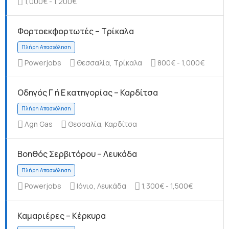
1,000€ - 1,200€
Φορτοεκφορτωτές – Τρίκαλα
Πλήρη Απασχόληση
Powerjobs
Θεσσαλία, Τρίκαλα
800€ - 1,000€
Οδηγός Γ ή Ε κατηγορίας – Καρδίτσα
Agn Gas
Θεσσαλία, Καρδίτσα
Πλήρη Απασχόληση
Βοηθός Σερβιτόρου – Λευκάδα
Powerjobs
Ιόνιο, Λευκάδα
1,300€ - 1,500€
Καμαριέρες – Κέρκυρα
Πλήρη Απασχόληση