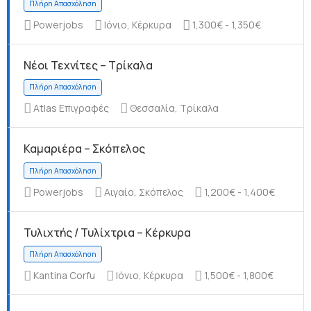
Powerjobs
Ιόνιο, Κέρκυρα
1,300€ - 1,350€
Νέοι Τεχνίτες – Τρίκαλα
Πλήρη Απασχόληση
Atlas Επιγραφές
Θεσσαλία, Τρίκαλα
Καμαριέρα – Σκόπελος
Πλήρη Απασχόληση
Powerjobs
Αιγαίο, Σκόπελος
1,200€ - 1,400€
Τυλιχτής / Τυλίχτρια – Κέρκυρα
Kantina Corfu
Ιόνιο, Κέρκυρα
1,500€ - 1,800€
Πλήρη Απασχόληση