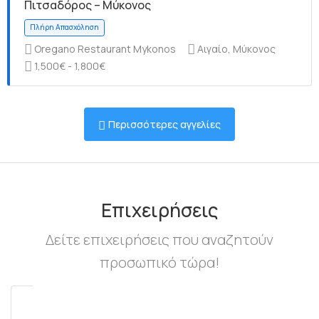
Πιτσαδόρος – Μύκονος
Oregano Restaurant Mykonos
Αιγαίο, Μύκονος
1,500€ - 1,800€
Πλήρη Απασχόληση
Περισσότερες αγγελίες
Πλήρη Απασχόληση
Επιχειρήσεις
Δείτε επιχειρήσεις που αναζητούν
προσωπικό τώρα!
Πλήρη Απασχόληση