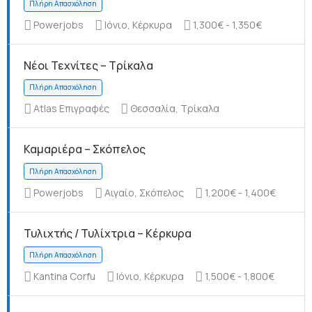
Powerjobs
Ιόνιο, Κέρκυρα
1,300€ - 1,350€
Νέοι Τεχνίτες – Τρίκαλα
Πλήρη Απασχόληση
Atlas Επιγραφές
Θεσσαλία, Τρίκαλα
Καμαριέρα – Σκόπελος
Πλήρη Απασχόληση
Powerjobs
Αιγαίο, Σκόπελος
1,200€ - 1,400€
Τυλιχτής / Τυλίχτρια – Κέρκυρα
Kantina Corfu
Ιόνιο, Κέρκυρα
1,500€ - 1,800€
Πλήρη Απασχόληση