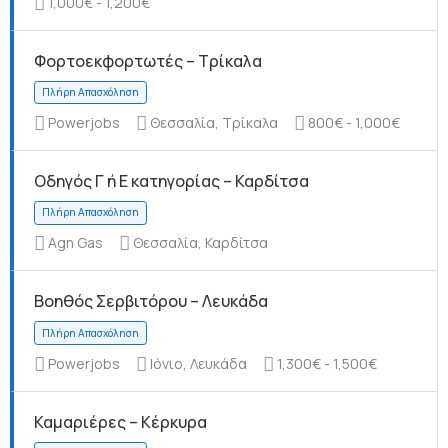
1,000€ - 1,200€
Φορτοεκφορτωτές – Τρίκαλα
Πλήρη Απασχόληση
Powerjobs
Θεσσαλία, Τρίκαλα
800€ - 1,000€
Οδηγός Γ ή Ε κατηγορίας – Καρδίτσα
Agn Gas
Θεσσαλία, Καρδίτσα
Πλήρη Απασχόληση
Βοηθός Σερβιτόρου – Λευκάδα
Powerjobs
Ιόνιο, Λευκάδα
1,300€ - 1,500€
Καμαριέρες – Κέρκυρα
Πλήρη Απασχόληση