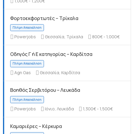
1,000€ - 1,200€
Φορτοεκφορτωτές – Τρίκαλα
Πλήρη Απασχόληση
Powerjobs
Θεσσαλία, Τρίκαλα
800€ - 1,000€
Οδηγός Γ ή Ε κατηγορίας – Καρδίτσα
Agn Gas
Θεσσαλία, Καρδίτσα
Πλήρη Απασχόληση
Βοηθός Σερβιτόρου – Λευκάδα
Powerjobs
Ιόνιο, Λευκάδα
1,300€ - 1,500€
Καμαριέρες – Κέρκυρα
Πλήρη Απασχόληση