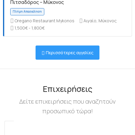
Πιτσαδόρος – Μύκονος
Oregano Restaurant Mykonos
Αιγαίο, Μύκονος
1,500€ - 1,800€
Πλήρη Απασχόληση
Περισσότερες αγγελίες
Πλήρη Απασχόληση
Επιχειρήσεις
Δείτε επιχειρήσεις που αναζητούν
προσωπικό τώρα!
Πλήρη Απασχόληση