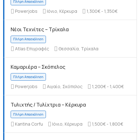
Powerjobs
Ιόνιο, Κέρκυρα
1,300€ - 1,350€
Νέοι Τεχνίτες – Τρίκαλα
Πλήρη Απασχόληση
Atlas Επιγραφές
Θεσσαλία, Τρίκαλα
Καμαριέρα – Σκόπελος
Πλήρη Απασχόληση
Powerjobs
Αιγαίο, Σκόπελος
1,200€ - 1,400€
Τυλιχτής / Τυλίχτρια – Κέρκυρα
Kantina Corfu
Ιόνιο, Κέρκυρα
1,500€ - 1,800€
Πλήρη Απασχόληση