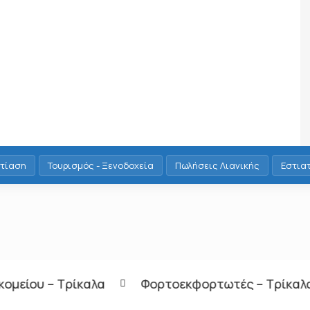
τίαση
Τουρισμός - Ξενοδοχεία
Πωλήσεις Λιανικής
Εστια
Φορτοεκφορτωτές – Τρίκαλα
Οδηγός Γ ή Ε κα