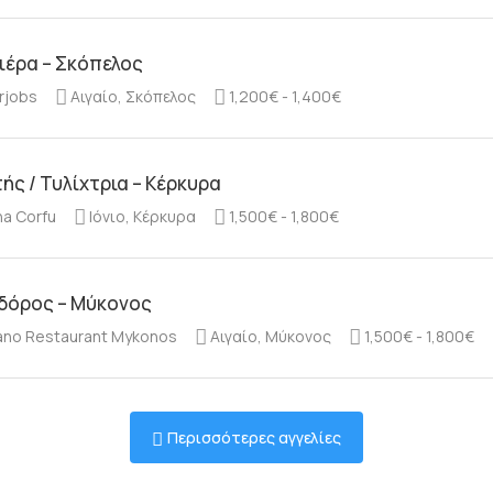
ιέρα – Σκόπελος
rjobs
Αιγαίο, Σκόπελος
1,200€ - 1,400€
ής / Τυλίχτρια – Κέρκυρα
na Corfu
Ιόνιο, Κέρκυρα
1,500€ - 1,800€
δόρος – Μύκονος
no Restaurant Mykonos
Αιγαίο, Μύκονος
1,500€ - 1,800€
Περισσότερες αγγελίες