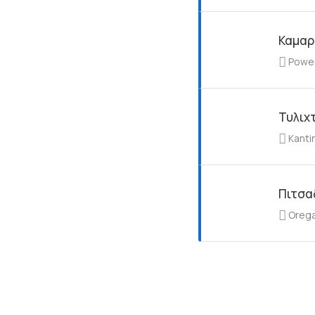
Καμαρ
Powe
Τυλιχτ
Kanti
Πιτσα
Orega