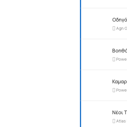
Οδηγός
Agn 
Βοηθό
Powe
Καμαρ
Powe
Νέοι Τ
Atlas