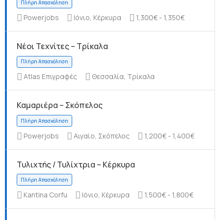
Powerjobs
Ιόνιο, Κέρκυρα
1,300€ - 1,350€
Νέοι Τεχνίτες – Τρίκαλα
Πλήρη Απασχόληση
Atlas Επιγραφές
Θεσσαλία, Τρίκαλα
Καμαριέρα – Σκόπελος
Πλήρη Απασχόληση
Powerjobs
Αιγαίο, Σκόπελος
1,200€ - 1,400€
Τυλιχτής / Τυλίχτρια – Κέρκυρα
Kantina Corfu
Ιόνιο, Κέρκυρα
1,500€ - 1,800€
Πλήρη Απασχόληση