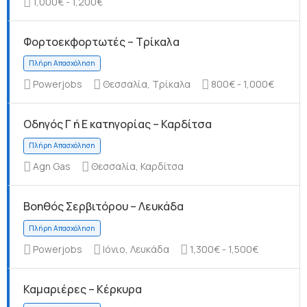
1,000€ - 1,200€
Φορτοεκφορτωτές – Τρίκαλα
Πλήρη Απασχόληση
Powerjobs
Θεσσαλία, Τρίκαλα
800€ - 1,000€
Οδηγός Γ ή Ε κατηγορίας – Καρδίτσα
Agn Gas
Θεσσαλία, Καρδίτσα
Πλήρη Απασχόληση
Βοηθός Σερβιτόρου – Λευκάδα
Powerjobs
Ιόνιο, Λευκάδα
1,300€ - 1,500€
Καμαριέρες – Κέρκυρα
Πλήρη Απασχόληση