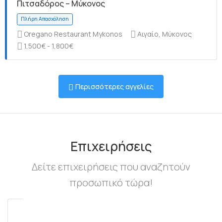
Πιτσαδόρος – Μύκονος
Oregano Restaurant Mykonos
Αιγαίο, Μύκονος
1,500€ - 1,800€
Πλήρη Απασχόληση
Περισσότερες αγγελίες
Πλήρη Απασχόληση
Επιχειρήσεις
Δείτε επιχειρήσεις που αναζητούν
προσωπικό τώρα!
Πλήρη Απασχόληση