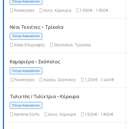
Powerjobs
Ιόνιο, Κέρκυρα
1,300€ - 1,350€
Νέοι Τεχνίτες – Τρίκαλα
Πλήρη Απασχόληση
Atlas Επιγραφές
Θεσσαλία, Τρίκαλα
Καμαριέρα – Σκόπελος
Πλήρη Απασχόληση
Powerjobs
Αιγαίο, Σκόπελος
1,200€ - 1,400€
Τυλιχτής / Τυλίχτρια – Κέρκυρα
Kantina Corfu
Ιόνιο, Κέρκυρα
1,500€ - 1,800€
Πλήρη Απασχόληση