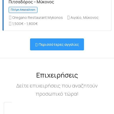
Πιτσαδόρος – Μύκονος
Oregano Restaurant Mykonos
Αιγαίο, Μύκονος
1,500€ - 1,800€
Πλήρη Απασχόληση
Περισσότερες αγγελίες
Πλήρη Απασχόληση
Επιχειρήσεις
Δείτε επιχειρήσεις που αναζητούν
προσωπικό τώρα!
Πλήρη Απασχόληση