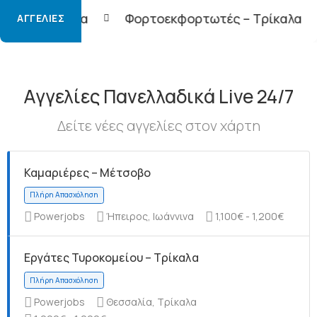
Φορτοεκφορτωτές – Τρίκαλα
Οδηγός Γ ή Ε 
ΑΓΓΕΛΊΕΣ
Αγγελίες Πανελλαδικά Live 24/7
Δείτε νέες αγγελίες στον χάρτη
Καμαριέρες – Μέτσοβο
Powerjobs
Ήπειρος, Ιωάννινα
1,100€ - 1,200€
Εργάτες Τυροκομείου – Τρίκαλα
Powerjobs
Θεσσαλία, Τρίκαλα