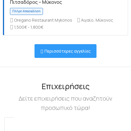
Πιτσαδόρος – Μύκονος
Oregano Restaurant Mykonos
Αιγαίο, Μύκονος
1,500€ - 1,800€
Πλήρη Απασχόληση
Περισσότερες αγγελίες
Πλήρη Απασχόληση
Επιχειρήσεις
Δείτε επιχειρήσεις που αναζητούν
προσωπικό τώρα!
Πλήρη Απασχόληση