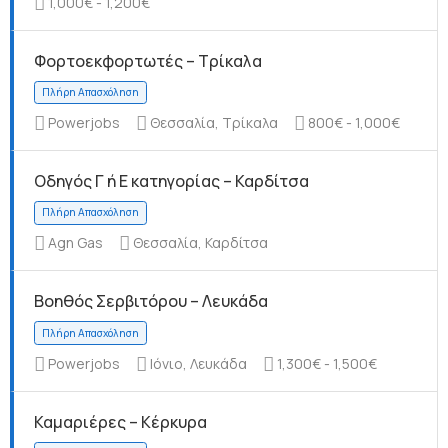
1,000€ - 1,200€
Φορτοεκφορτωτές – Τρίκαλα
Πλήρη Απασχόληση
Powerjobs
Θεσσαλία, Τρίκαλα
800€ - 1,000€
Οδηγός Γ ή Ε κατηγορίας – Καρδίτσα
Agn Gas
Θεσσαλία, Καρδίτσα
Πλήρη Απασχόληση
Βοηθός Σερβιτόρου – Λευκάδα
Powerjobs
Ιόνιο, Λευκάδα
1,300€ - 1,500€
Καμαριέρες – Κέρκυρα
Πλήρη Απασχόληση