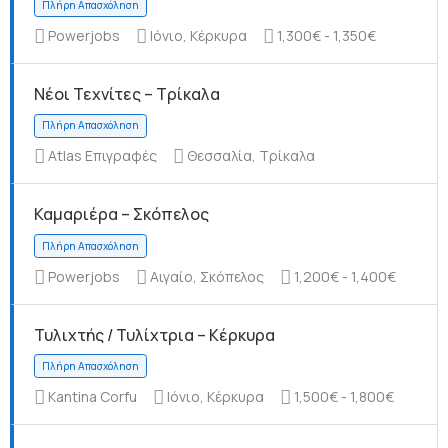
Powerjobs
Ιόνιο, Κέρκυρα
1,300€ - 1,350€
Νέοι Τεχνίτες – Τρίκαλα
Πλήρη Απασχόληση
Atlas Επιγραφές
Θεσσαλία, Τρίκαλα
Καμαριέρα – Σκόπελος
Πλήρη Απασχόληση
Powerjobs
Αιγαίο, Σκόπελος
1,200€ - 1,400€
Τυλιχτής / Τυλίχτρια – Κέρκυρα
Kantina Corfu
Ιόνιο, Κέρκυρα
1,500€ - 1,800€
Πλήρη Απασχόληση