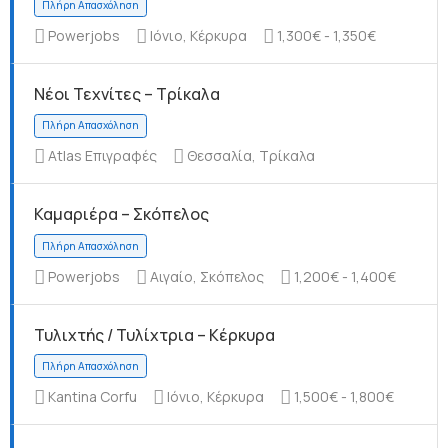
Powerjobs
Ιόνιο, Κέρκυρα
1,300€ - 1,350€
Νέοι Τεχνίτες – Τρίκαλα
Πλήρη Απασχόληση
Atlas Επιγραφές
Θεσσαλία, Τρίκαλα
Καμαριέρα – Σκόπελος
Πλήρη Απασχόληση
Powerjobs
Αιγαίο, Σκόπελος
1,200€ - 1,400€
Τυλιχτής / Τυλίχτρια – Κέρκυρα
Kantina Corfu
Ιόνιο, Κέρκυρα
1,500€ - 1,800€
Πλήρη Απασχόληση