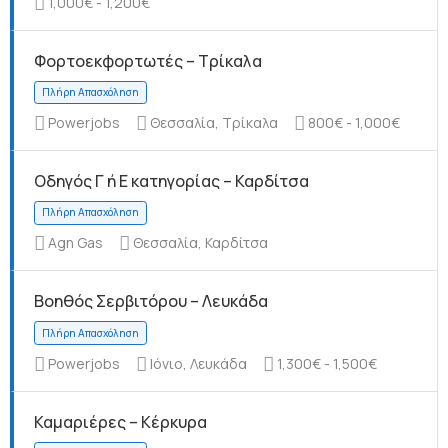
1,000€ - 1,200€
Φορτοεκφορτωτές – Τρίκαλα
Πλήρη Απασχόληση
Powerjobs
Θεσσαλία, Τρίκαλα
800€ - 1,000€
Οδηγός Γ ή Ε κατηγορίας – Καρδίτσα
Agn Gas
Θεσσαλία, Καρδίτσα
Πλήρη Απασχόληση
Βοηθός Σερβιτόρου – Λευκάδα
Powerjobs
Ιόνιο, Λευκάδα
1,300€ - 1,500€
Καμαριέρες – Κέρκυρα
Πλήρη Απασχόληση