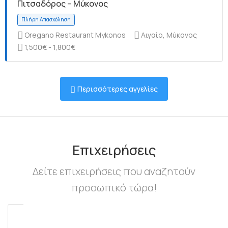
Πιτσαδόρος – Μύκονος
Oregano Restaurant Mykonos
Αιγαίο, Μύκονος
1,500€ - 1,800€
Πλήρη Απασχόληση
Περισσότερες αγγελίες
Πλήρη Απασχόληση
Επιχειρήσεις
Δείτε επιχειρήσεις που αναζητούν
προσωπικό τώρα!
Πλήρη Απασχόληση