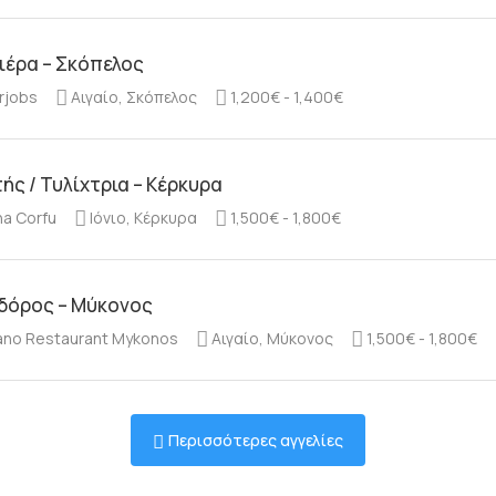
ιέρα – Σκόπελος
rjobs
Αιγαίο, Σκόπελος
1,200€ - 1,400€
ής / Τυλίχτρια – Κέρκυρα
na Corfu
Ιόνιο, Κέρκυρα
1,500€ - 1,800€
δόρος – Μύκονος
no Restaurant Mykonos
Αιγαίο, Μύκονος
1,500€ - 1,800€
Περισσότερες αγγελίες