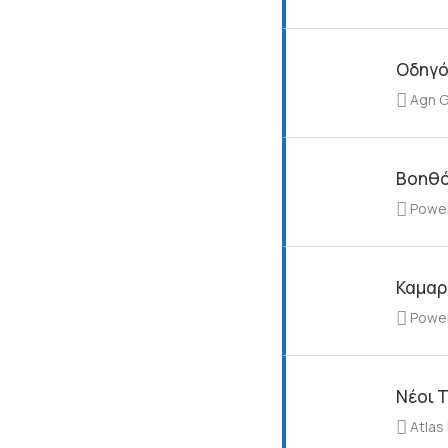
Οδηγός
Agn 
Βοηθό
Powe
Καμαρ
Powe
Νέοι Τ
Atlas