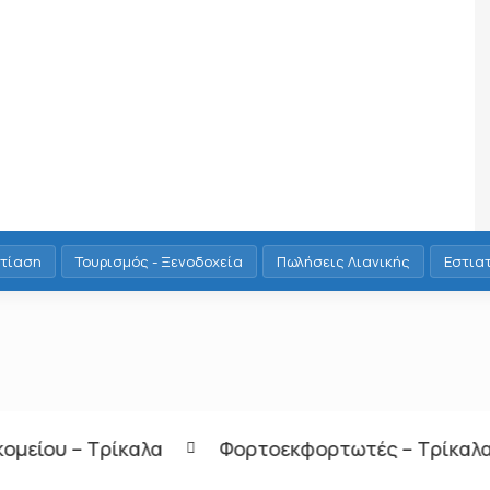
τίαση
Τουρισμός - Ξενοδοχεία
Πωλήσεις Λιανικής
Εστια
Φορτοεκφορτωτές – Τρίκαλα
Οδηγός Γ ή Ε κατ