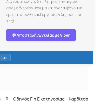
Δεν έχετε χρόνο; Στείλτε μας την αγγελία
σας με δωρεάν μήνυμα και αναλαμβάνουμε
εμείς την ορθή επεξεργασία & δημοσίευση
της!
💬 Αποστολή Αγγελίας με Viber
τόρια
ηγορίας – Καρδίτσα
Βοηθός Σερβιτόρου – Λευκ