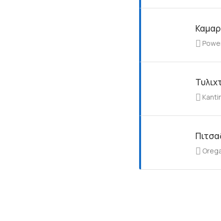
Καμαρ
Powe
Τυλιχτ
Kanti
Πιτσα
Orega