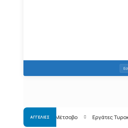
Εσ
Μέτσοβο
Εργάτες Τυροκομείου – Τρίκαλα
ΑΓΓΕΛΊΕΣ