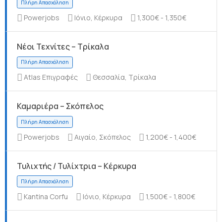
Powerjobs
Ιόνιο, Κέρκυρα
1,300€ - 1,350€
Νέοι Τεχνίτες – Τρίκαλα
Πλήρη Απασχόληση
Atlas Επιγραφές
Θεσσαλία, Τρίκαλα
Καμαριέρα – Σκόπελος
Πλήρη Απασχόληση
Powerjobs
Αιγαίο, Σκόπελος
1,200€ - 1,400€
Τυλιχτής / Τυλίχτρια – Κέρκυρα
Kantina Corfu
Ιόνιο, Κέρκυρα
1,500€ - 1,800€
Πλήρη Απασχόληση