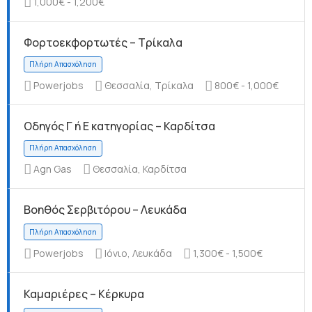
1,000€ - 1,200€
Φορτοεκφορτωτές – Τρίκαλα
Πλήρη Απασχόληση
Powerjobs
Θεσσαλία, Τρίκαλα
800€ - 1,000€
Οδηγός Γ ή Ε κατηγορίας – Καρδίτσα
Agn Gas
Θεσσαλία, Καρδίτσα
Πλήρη Απασχόληση
Βοηθός Σερβιτόρου – Λευκάδα
Powerjobs
Ιόνιο, Λευκάδα
1,300€ - 1,500€
Καμαριέρες – Κέρκυρα
Πλήρη Απασχόληση