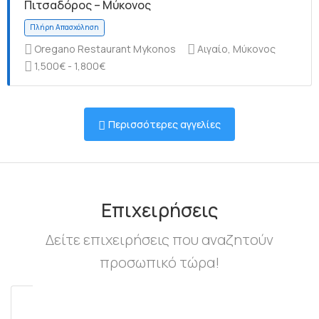
Πιτσαδόρος – Μύκονος
Oregano Restaurant Mykonos
Αιγαίο, Μύκονος
1,500€ - 1,800€
Πλήρη Απασχόληση
Περισσότερες αγγελίες
Πλήρη Απασχόληση
Επιχειρήσεις
Δείτε επιχειρήσεις που αναζητούν
προσωπικό τώρα!
Πλήρη Απασχόληση